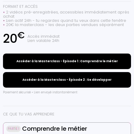
FORMAT ET ACCÈS
•
2 vidéos pré-enregistrées, accessibles immédiatement après
achat
•
Lien actif 24h - tu regardes quand tu veux dans cette fenêtre
•
20€ la masterclass - les deux parties vendues séparément
€
20
Accès immédiat
Lien valable 24h
Accéder à la Masterclass - Épisode 1 : Comprendre le métier
Accéder à la Masterclass - Épisode 2 : Se développer
Paiement sécurisé • Lien envoyé instantanément
CE QUE TU VAS APPRENDRE
Comprendre le métier
PARTIE 1