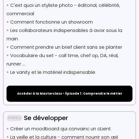
•
C'est quoi un styliste photo - éditorial, célébrité,
commercial
•
Comment fonctionne un showroom
•
Les collaborateurs indispensables à avoir sous la
main
•
Comment prendre un brief client sans se planter
•
Vocabulaire du set - call time, chef op, DA, réal,
runner ...
•
Le vanity et le matériel indispensable
Accéder à la Masterclass - Épisode 1 : Comprendre le métier
Se développer
PARTIE 2
•
Créer un moodboard qui convainc un cLient
•
La veille et la culture - comment nourrir son œiI