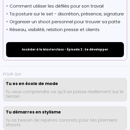
•
Comment utiliser les défilés pour son travail
•
Ta posture sur le set - discrétion, présence, signature
•
Organiser un shoot personnel pour trouver sa patte
•
Réseau, visibilité, relation presse et clients
Accéder à la Masterclass - Épisode 2 : Se développer
POUR QUI
Tu es en école de mode
Tu veux comprendre ce qu'il se passe réellement sur le
terrain
Tu démarres en stylisme
Tu as besoin de repères concrets pour tes premiers
shoots.